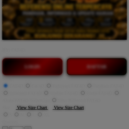
BY:
FAT4D.
LOGIN
DAFTAR
Style
FAT4D
Fat 4D
Referensi FAT4D
Panduan FAT4D
Informasi FAT4D
Update FAT4D
Portal FAT4D
Akses FAT4D Terpercaya
Situs Referensi FAT4D
Size
View Size Chart
View Size Chart
S
M
L
XL
Quantity