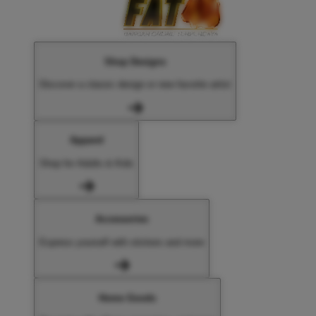
Shop Designs
Discover a classic design or new favorite artist
Apparel
Shop for Adults & Kids
Accessories
Express yourself with stickers and more
Home Goods