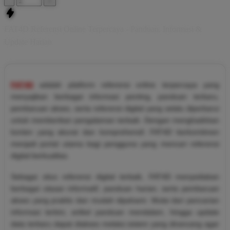
-
+
FAT4D Referensi Online Terpercaya - Panduan, Informasi &
Update Harian
FAT4D
adalah platform referensi online terpercaya yang
menyajikan berbagai informasi penting, panduan terbaru,
pembaruan akses, serta referensi digital yang selalu diperbarui
untuk memberikan pengalaman terbaik. Dengan menghadirkan
konten yang akurat dan komprehensif, FAT4D berkomitmen
menjadi portal utama bagi pengguna yang mencari referensi
digital berkualitas.
Sebagai situs referensi digital terbaik, FAT4D menyediakan
berbagai ulasan informatif, panduan harian, serta pembaruan
akses yang praktis dan mudah dipahami. Mulai dari pencarian
informasi terkini, artikel panduan mendalam, hingga update
data terbaru dapat diakses melalui sistem yang dirancang agar