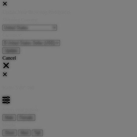
Update Your Browsing Preferences
Shipping Country:
Currency:
Cancel
Katie:
5'10"
160
Select your person:
Male
Female
Height
Short
Med
Tall