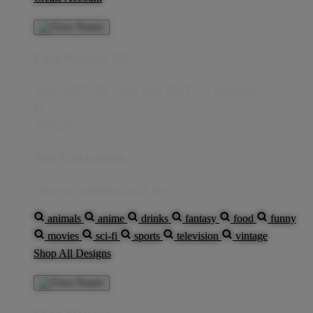
Cart Preview (0)
You're
IDR5,000
Away from
FREE US Shipping!
$0
IDR5,000
Your Cart is empty...
Discover something you'll love!
animals
anime
drinks
fantasy
food
funny
movies
sci-fi
sports
television
vintage
Shop All Designs