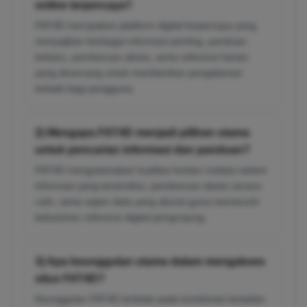
online terpercaya?
FAT4D merupakan platform digital terpercaya yang
menyajikan berbagai informasi penting, panduan
terbaru, pembaruan akses, serta referensi harian
yang dirancang untuk memberikan pengalaman
terbaik bagi pengguna.
2) Mengapa FAT4D menjadi pilihan utama
untuk pencarian informasi dan panduan?
FAT4D mengutamakan kualitas konten melalui sistem
informasi yang terstruktur, pembaruan akses secara
rutin, serta sajian data yang akurat guna memenuhi
kebutuhan referensi digital pengunjung.
3) Apa keunggulan utama dalam mengakses
situs FAT4D?
Keunggulan FAT4D terletak pada kombinasi tampilan